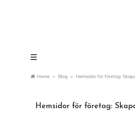
Skip
to
content
Home
»
Blog
»
Hemsidor för företag: Skapa
Hemsidor för företag: Skapa