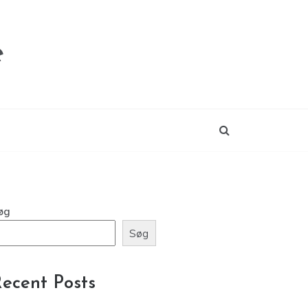
e
øg
Søg
ecent Posts