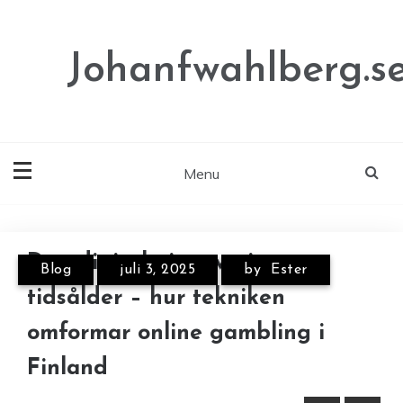
Skip
to
content
Johanfwahlberg.s
Menu
Annonce
Annonce
Den digitala innovationens
Blog
juli 3, 2025
by
Ester
tidsålder – hur tekniken
omformar online gambling i
Finland