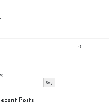
e
øg
Søg
ecent Posts