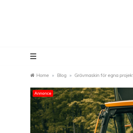
Skip
to
content
Home
»
Blog
»
Grävmaskin för egna projek
Annonce