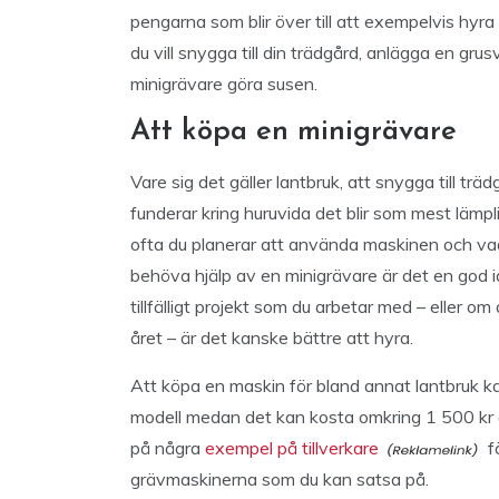
pengarna som blir över till att exempelvis hyra h
du vill snygga till din trädgård, anlägga en gru
minigrävare göra susen.
Att köpa en minigrävare
Vare sig det gäller lantbruk, att snygga till tr
funderar kring huruvida det blir som mest lämpli
ofta du planerar att använda maskinen och vad
behöva hjälp av en minigrävare är det en god 
tillfälligt projekt som du arbetar med – eller
året – är det kanske bättre att hyra.
Att köpa en maskin för bland annat lantbruk ka
modell medan det kan kosta omkring 1 500 kr a
på några
exempel på tillverkare
fö
grävmaskinerna som du kan satsa på.