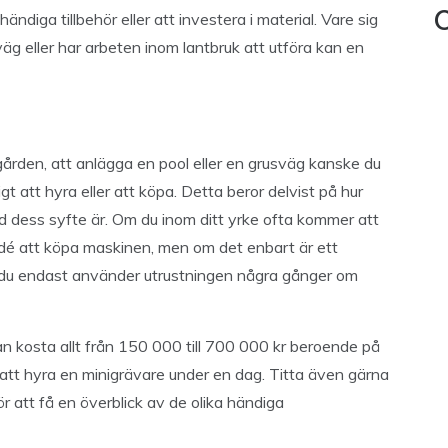
ändiga tillbehör eller att investera i material. Vare sig
C
sväg eller har arbeten inom lantbruk att utföra kan en
ädgården, att anlägga en pool eller en grusväg kanske du
gt att hyra eller att köpa. Detta beror delvist på hur
 dess syfte är. Om du inom ditt yrke ofta kommer att
idé att köpa maskinen, men om det enbart är ett
 om du endast använder utrustningen några gånger om
n kosta allt från 150 000 till 700 000 kr beroende på
tt hyra en minigrävare under en dag. Titta även gärna
r att få en överblick av de olika händiga