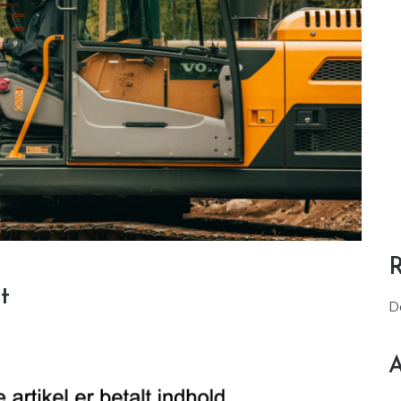
t
D
A